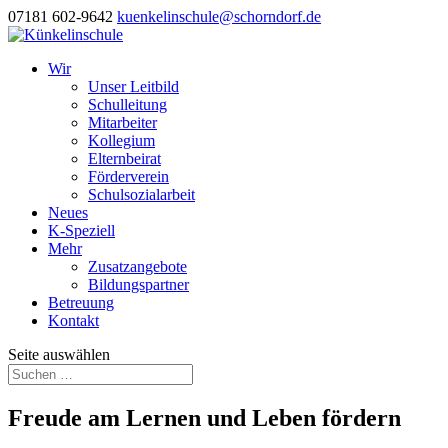
07181 602-9642
kuenkelinschule@schorndorf.de
Wir
Unser Leitbild
Schulleitung
Mitarbeiter
Kollegium
Elternbeirat
Förderverein
Schulsozialarbeit
Neues
K-Speziell
Mehr
Zusatzangebote
Bildungspartner
Betreuung
Kontakt
Seite auswählen
Freude am Lernen und Leben fördern